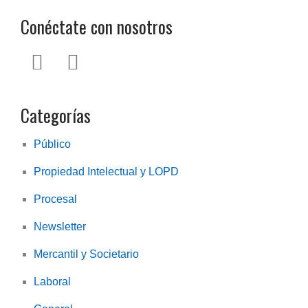
Conéctate con nosotros
L
T
i
w
n
i
Categorías
k
t
e
t
Público
d
e
Propiedad Intelectual y LOPD
i
r
n
Procesal
Newsletter
Mercantil y Societario
Laboral