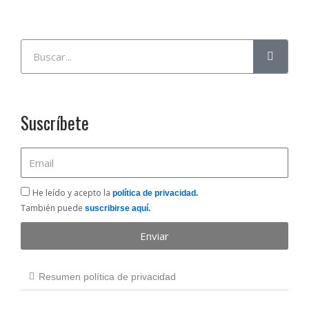
Buscar
Suscríbete
Email
He
He leído y acepto la
política de privacidad.
leído
También puede
suscribirse aquí.
y
Enviar
acepto
la
política
Resumen política de privacidad
de
privacidad