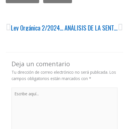
Ant
Si
Ley Orgánica 2/2024, de 1 de agosto, de representación paritaria y presencia equilibrada de mujeres y hombres.
ANÁLISIS DE LA SENTENCIA DE FECHA 18 DE NOVIEMBRE DE 2024, DICTADA POR EL PLENO DE LA SALA DE LO SOCIAL DEL TRIBUNAL SUPREMO
Deja un comentario
Tu dirección de correo electrónico no será publicada.
Los
campos obligatorios están marcados con
*
Escribe
aquí...