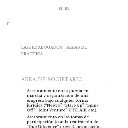
ES |
EN
LAFFER ABOGADOS
/
ÁREAS DE
PRÁCTICA
/
MERCANTIL Y SOCIETARIO
ÁREA DE SOCIETARIO
Asesoramiento en la puesta en
marcha y organización de una
empresa bajo cualquier forma
jurídica (“Newco”, “Start-Up”, “Spin-
Off”, “Joint Venture”, UTE, AIE, etc.).
Asesoramiento en las tomas de
participación (con la realización de
“Due Diligence” previa), negociación