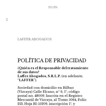
ES |
EN
LAFFER ABOGADOS
/
POLÍTICA DE
PRIVACIDAD
POLÍTICA DE PRIVACIDAD
¿Quién es el Responsable del tratamiento
de sus datos?
Laffer Abogados, S.R.L.P.
(en adelante,
“
LAFFER
”).
Sociedad con domicilio en Bilbao
(Vizcaya) Calle Elcano, nº 6, 1º, código
postal no. 48009. Inscrita en el Registro
Mercantil de Vizcaya, al Tomo 5064, Folio
213, Hoja BI-55209, inscripción 1ª, y