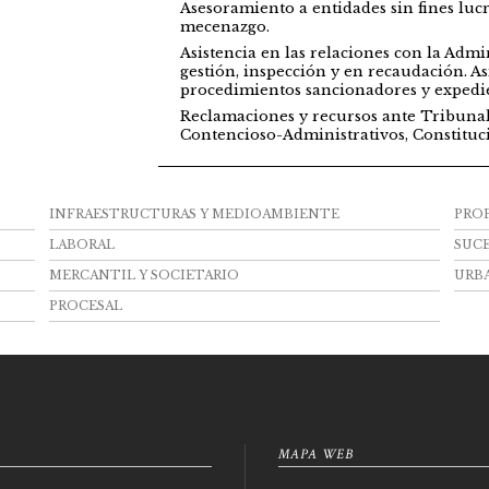
Asesoramiento a entidades sin fines lucra
mecenazgo.
Asistencia en las relaciones con la Admi
gestión, inspección y en recaudación. As
procedimientos sancionadores y expedien
Reclamaciones y recursos ante Tribuna
Contencioso-Administrativos, Constituc
INFRAESTRUCTURAS Y MEDIOAMBIENTE
PRO
LABORAL
SUCE
MERCANTIL Y SOCIETARIO
URB
PROCESAL
MAPA WEB