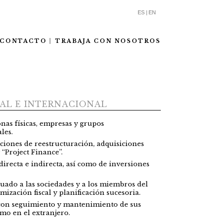
ES |
EN
CONTACTO
TRABAJA CON NOSOTROS
AL E INTERNACIONAL
nas físicas, empresas y grupos
les.
aciones de reestructuración, adquisiciones
 “Project Finance”.
irecta e indirecta, así como de inversiones
uado a las sociedades y a los miembros del
mización fiscal y planificación sucesoria.
 con seguimiento y mantenimiento de sus
omo en el extranjero.