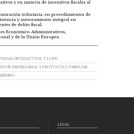
tivos y en materia de incentivos fiscales al
nistración tributaria, en procedimientos de
istencia y asesoramiento integral en
tes de delito fiscal.
les Económico-Administrativos,
ional y de la Unión Europea.
PIEDAD INTELECTUAL Y LOPD
SIÓN EMPRESARIAL Y PROTOCOLO FAMILIAR
ANISMO
LEGAL