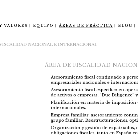
Y VALORES
EQUIPO
ÁREAS DE PRÁCTICA
BLOG
FISCALIDAD NACIONAL E INTERNACIONAL
ÁREA DE FISCALIDAD NACION
Asesoramiento fiscal continuado a perso
empresariales nacionales e internaciona
Asesoramiento fiscal específico en oper
de activos o empresas, “Due Diligence” y
Planificación en materia de imposición d
internacionales.
Empresa familiar: asesoramiento contin
grupo familiar. Reestructuraciones, opti
Organización y gestión de expatriados,
obligaciones fiscales, tanto en España c