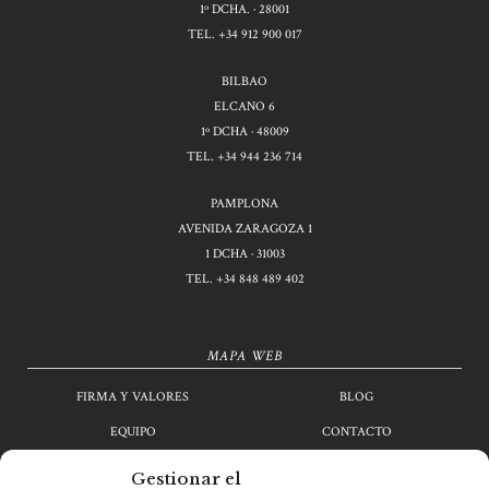
1º DCHA. · 28001
TEL.
+34 912 900 017
BILBAO
ELCANO 6
1º DCHA · 48009
TEL.
+34 944 236 714
PAMPLONA
AVENIDA ZARAGOZA 1
1 DCHA · 31003
TEL.
+34 848 489 402
MAPA WEB
FIRMA Y VALORES
BLOG
EQUIPO
CONTACTO
ÁREAS DE PRÁCTICA
TRABAJA CON NOSOTROS
Gestionar el