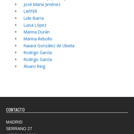
José María Jiménez
LAFFER
Lide Ibarra
Luisa López
Marina Durán
Marina Rebollo
Naiara González de Ubieta
Rodrigo García
Rodrigo García
Álvaro Reig
CONTACTO
MADRID
SERRANO 27