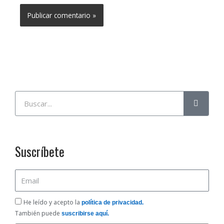
Buscar
Suscríbete
Email
He
He leído y acepto la
política de privacidad.
leído
También puede
suscribirse aquí.
y