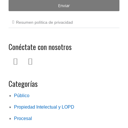
Enviar
acepto
la
política
Resumen política de privacidad
de
privacidad
Conéctate con nosotros
L
T
i
w
n
i
Categorías
k
t
e
t
Público
d
e
Propiedad Intelectual y LOPD
i
r
n
Procesal