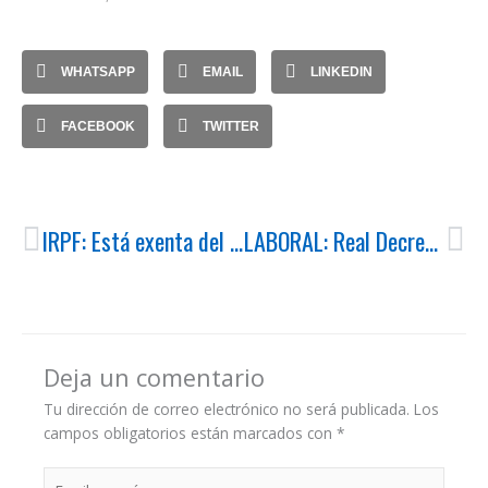
WHATSAPP
EMAIL
LINKEDIN
FACEBOOK
TWITTER
Ant
Si
IRPF: Está exenta del IRPF la indemnización mínima obligatoria por cese de altos directivos
LABORAL: Real Decreto 902/2020, de igualdad retributiva entre mujeres y hombres
Deja un comentario
Tu dirección de correo electrónico no será publicada.
Los
campos obligatorios están marcados con
*
Escribe