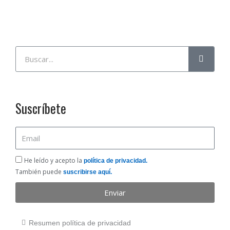
Buscar
Suscríbete
Email
He
He leído y acepto la
política de privacidad.
leído
También puede
suscribirse aquí.
y
Enviar
acepto
la
política
Resumen política de privacidad
de