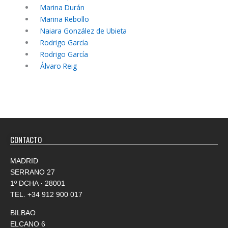
Marina Durán
Marina Rebollo
Naiara González de Ubieta
Rodrigo García
Rodrigo García
Álvaro Reig
CONTACTO
MADRID
SERRANO 27
1º DCHA · 28001
TEL.
+34 912 900 017
BILBAO
ELCANO 6