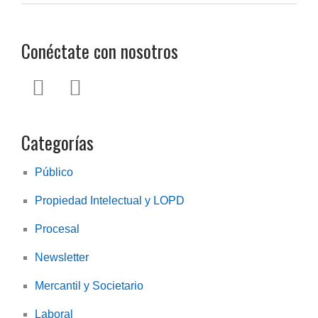
privacidad
Conéctate con nosotros
L
T
i
w
n
i
Categorías
k
t
e
t
Público
d
e
Propiedad Intelectual y LOPD
i
r
n
Procesal
Newsletter
Mercantil y Societario
Laboral