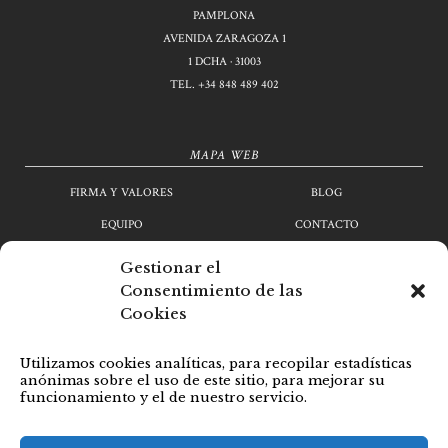
PAMPLONA
AVENIDA ZARAGOZA 1
1 DCHA · 31003
TEL.
+34 848 489 402
MAPA WEB
FIRMA Y VALORES
BLOG
EQUIPO
CONTACTO
ÁREAS DE PRÁCTICA
TRABAJA CON NOSOTROS
Gestionar el
Consentimiento de las
Cookies
LEGAL
Utilizamos cookies analíticas, para recopilar estadísticas
POLÍTICA DE PRIVACIDAD
anónimas sobre el uso de este sitio, para mejorar su
funcionamiento y el de nuestro servicio.
POLITICA DE COOKIES
AVISO LEGAL