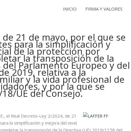
INICIO
FIRMA Y VALORES
 de 21 de mayo, por el que se
s para la simplificación y
cial de la protección por
etar la transposición de la
8 del Parlamento Europeo y del
e 2019, relativa a la
amiliar y la vida profesional de
uidadores, y por la que se
0/18/UE del Consejo.
E., el Real Decreto-Ley 2/2024, de 21
a la simplificación y mejora del nivel
completar la transposición de la Directiva (UE) 2019/1158 del