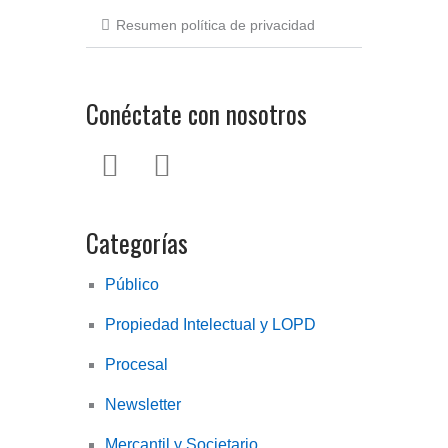
política
Resumen política de privacidad
de
privacidad
Conéctate con nosotros
L
T
i
w
n
i
Categorías
k
t
e
t
Público
d
e
Propiedad Intelectual y LOPD
i
r
n
Procesal
Newsletter
Mercantil y Societario