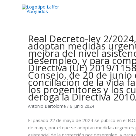
Ir
al
contenido
Real Decreto-ley 2/2024,
adoptan medidas urgente
mejora del nivel asisten
desempleo, y para compl
Directiva (UE) 2019/115
Consejo, de 20 de junio d
conciliación de la vida f
los progenitores y los c
deroga la Directiva 201
Antonio Bartolomé
6 junio 2024
El pasado 22 de mayo de 2024 se publicó en el B.O.
de mayo, por el que se adoptan medidas urgentes par
asistencial de la protección por desempleo, y para 