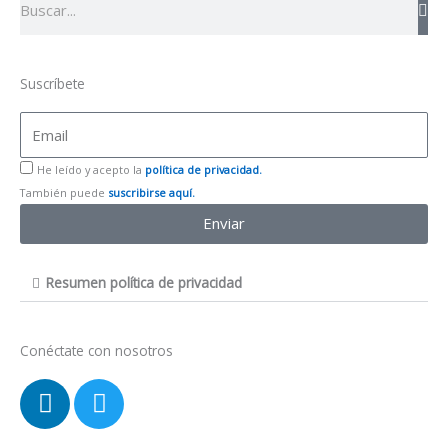
Suscríbete
Email
He
He leído y acepto la
política de privacidad.
leído
También puede
suscribirse aquí.
y
Enviar
acepto
la
política
Resumen política de privacidad
de
privacidad
Conéctate con nosotros
L
T
i
w
n
i