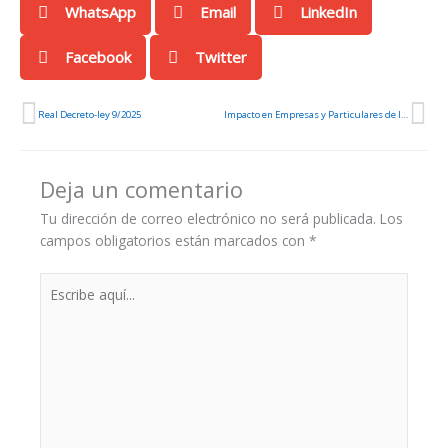
WhatsApp
Email
LinkedIn
Facebook
Twitter
Ant
Si
Real Decreto-ley 9/2025
Impacto en Empresas y Particulares de las Medidas Anticrisis por la Guerra en Irán: Guía Práctica del Real Decreto-ley 7/2026
Deja un comentario
Tu dirección de correo electrónico no será publicada.
Los
campos obligatorios están marcados con
*
Escribe
aquí...