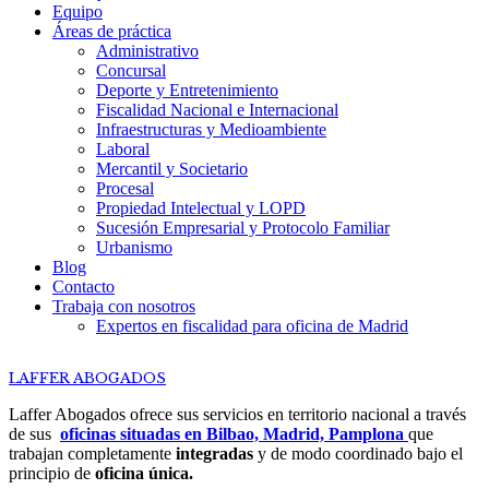
Equipo
Áreas de práctica
Administrativo
Concursal
Deporte y Entretenimiento
Fiscalidad Nacional e Internacional
Infraestructuras y Medioambiente
Laboral
Mercantil y Societario
Procesal
Propiedad Intelectual y LOPD
Sucesión Empresarial y Protocolo Familiar
Urbanismo
Blog
Contacto
Trabaja con nosotros
Expertos en fiscalidad para oficina de Madrid
LAFFER ABOGADOS
/
SEDES
Laffer Abogados ofrece sus servicios en territorio nacional a través
de sus
oficinas situadas en Bilbao, Madrid, Pamplona
que
trabajan completamente
integradas
y de modo coordinado bajo el
principio de
oficina única.