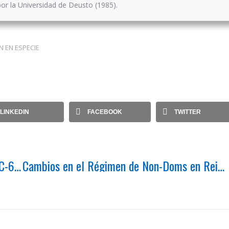
or la Universidad de Deusto (1985).
N EN ESPECIE
LINKEDIN
FACEBOOK
TWITTER
La Sentencia de 18 de enero de 2024, nº C-631/22, del Tribunal de Justicia de la Unión Europea contradice la normativa laboral española al prohibir la automaticidad de la extinción del contrato de trabajo de un trabajador declarado en situación de Incapacidad Permanente Total.
Cambios en el Régimen de Non-Doms en Reino Unido