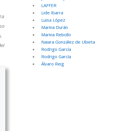
LAFFER
Lide Ibarra
za
Luisa López
so
Marina Durán
Marina Rebollo
A,
Naiara González de Ubieta
del
Rodrigo García
Rodrigo García
Álvaro Reig