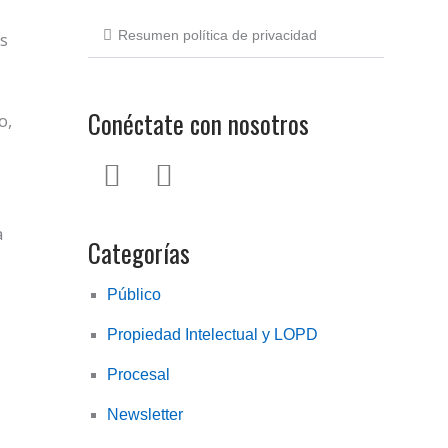
la
política
Resumen política de privacidad
es
de
privacidad
Conéctate con nosotros
o,
L
T
i
w
n
i
a
Categorías
k
t
e
t
Público
d
e
Propiedad Intelectual y LOPD
i
r
n
Procesal
Newsletter