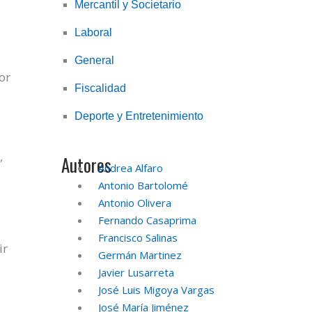
Mercantil y Societario
Laboral
General
or
Fiscalidad
Deporte y Entretenimiento
,
Autores
Andrea Alfaro
Antonio Bartolomé
Antonio Olivera
Fernando Casaprima
Francisco Salinas
ir
Germán Martinez
Javier Lusarreta
José Luis Migoya Vargas
José María Jiménez